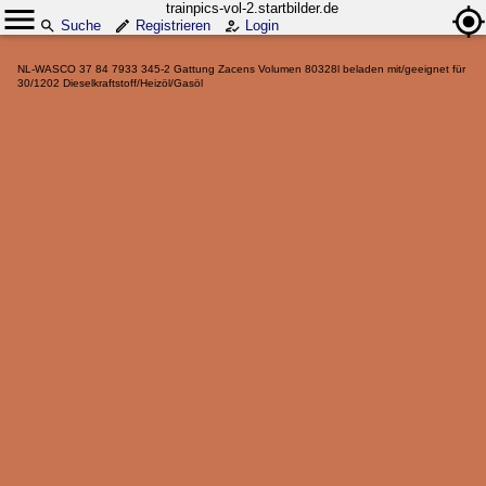
trainpics-vol-2.startbilder.de
Suche
Registrieren
Login
NL-WASCO 37 84 7933 345-2 Gattung Zacens Volumen 80328l beladen mit/geeignet für
30/1202 Dieselkraftstoff/Heizöl/Gasöl