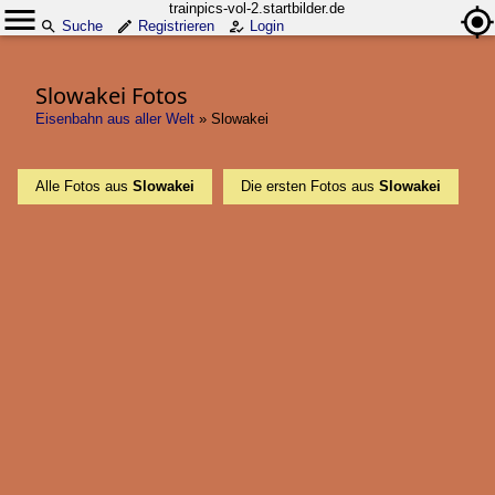
trainpics-vol-2.startbilder.de
Suche
Registrieren
Login
Slowakei Fotos
Eisenbahn aus aller Welt
»
Slowakei
Alle Fotos aus
Slowakei
Die ersten Fotos aus
Slowakei