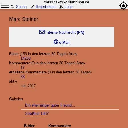
trainpics-vol-2.startbilder.de
Suche
Registrieren
Login
Marc Steiner

Interne Nachricht (PN)

e-Mail
Bilder (153 in den letzten 30 Tagen) Array
14253
Kommentare (0 in den letzten 30 Tagen) Array
17
erhaltene Kommentare (0 in den letzten 30 Tagen)
33
aktiv
seit 2017
Galerien
Ein ehemaliger guter Freund...
Straßhof 1987
Bilder
Kommentare