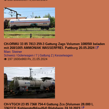
CH-ORWU 33 85 7813 259-3 Gattung Zags Volumen 108050l beladen
mit 268/1005 AMMONIAK WASSERFREI. Pattburg 20.05.2024

Marc Steiner
Schweiz / Güterwagen / 7 | Gattung Z | Kesselwagen
197 1600x960 Px, 21.05.2024

CH-VTGCH 23 85 7368 754-4 Gattung Zcs (Volumen 28.000 l,
336/1131 Kohlenstoffdisulfid) Rüdsheim 24.10.2023
