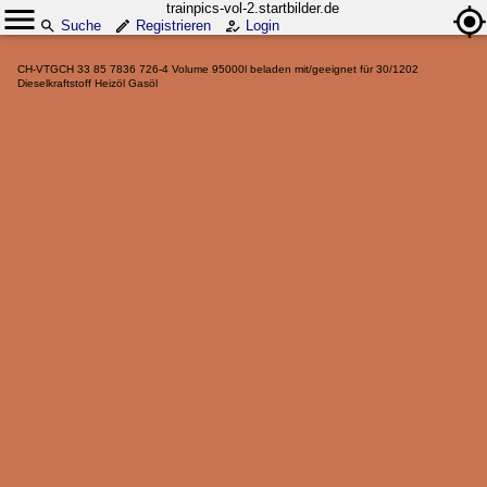
trainpics-vol-2.startbilder.de
Suche
Registrieren
Login
CH-VTGCH 33 85 7836 726-4 Volume 95000l beladen mit/geeignet für 30/1202
Dieselkraftstoff Heizöl Gasöl