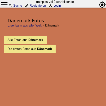
trainpics-vol-2.startbilder.de
Suche
Registrieren
Login
Dänemark Fotos
Eisenbahn aus aller Welt
»
Dänemark
Alle Fotos aus
Dänemark
Die ersten Fotos aus
Dänemark