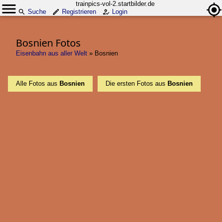
trainpics-vol-2.startbilder.de
Suche
Registrieren
Login
Bosnien Fotos
Eisenbahn aus aller Welt
»
Bosnien
Alle Fotos aus
Bosnien
Die ersten Fotos aus
Bosnien