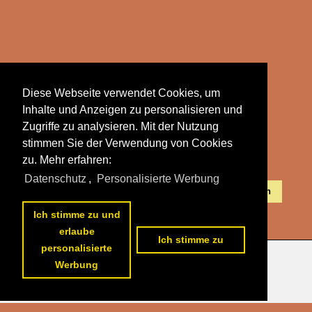
Diese Webseite verwendet Cookies, um
Inhalte und Anzeigen zu personalisieren und
Zugriffe zu analysieren. Mit der Nutzung
stimmen Sie der Verwendung von Cookies
zu. Mehr erfahren:
Datenschutz
,
Personalisierte Werbung
Alle Fotos aus
Bosnien
Die ersten Fotos aus
Bosnien
Ich stimme zu und
erlaube
Ich stimme zu
personalisierte
Werbung
Datenschutzerklärung
|
Impressum
|
Kontakt