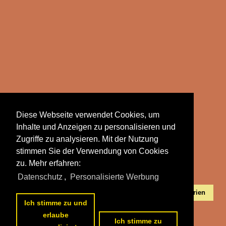
Diese Webseite verwendet Cookies, um
Güterwagen
Inhalte und Anzeigen zu personalisieren und
Zugriffe zu analysieren. Mit der Nutzung
stimmen Sie der Verwendung von Cookies
zu. Mehr erfahren:
Datenschutz
,
Personalisierte Werbung
Alle Fotos aus
Bulgarien
Die ersten Fotos aus
Bulgarien
Ich stimme zu und
erlaube
Ich stimme zu