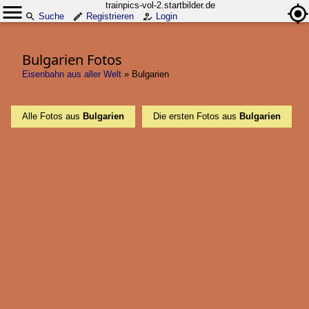
trainpics-vol-2.startbilder.de
Suche
Registrieren
Login
Bulgarien Fotos
Eisenbahn aus aller Welt
»
Bulgarien
Alle Fotos aus
Bulgarien
Die ersten Fotos aus
Bulgarien