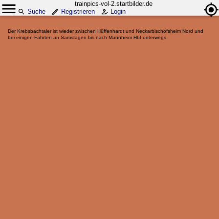
trainpics-vol-2.startbilder.de
Suche
Registrieren
Login
Der Krebsbachtaler ist wieder zwischen Hüffenhardt und Neckarbischofsheim Nord und
bei einigen Fahrten an Samstagen bis nach Mannheim Hbf unterwegs