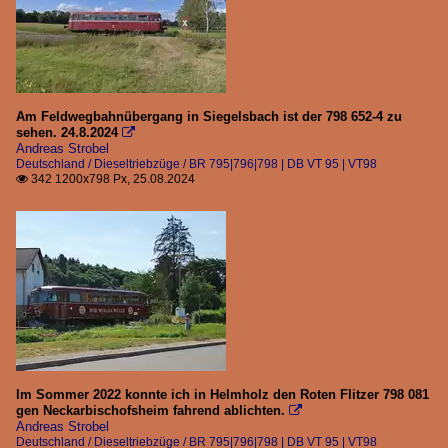
Am Feldwegbahnübergang in Siegelsbach ist der 798 652-4 zu
sehen. 24.8.2024

Andreas Strobel
Deutschland / Dieseltriebzüge / BR 795|796|798 | DB VT 95 | VT98
342 1200x798 Px, 25.08.2024

Im Sommer 2022 konnte ich in Helmholz den Roten Flitzer 798 081
gen Neckarbischofsheim fahrend ablichten.

Andreas Strobel
Deutschland / Dieseltriebzüge / BR 795|796|798 | DB VT 95 | VT98