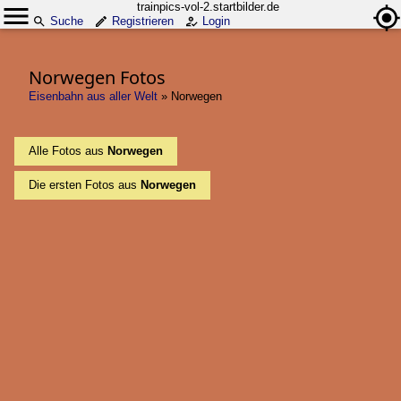
trainpics-vol-2.startbilder.de
Suche
Registrieren
Login
Norwegen Fotos
Eisenbahn aus aller Welt
»
Norwegen
Alle Fotos aus
Norwegen
Die ersten Fotos aus
Norwegen