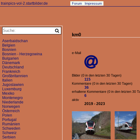
trainpics-vol-2.startbilder.de
Forum
Impressum
km0
Aserbaidschan
Belgien
Bosnien
e-Mail
Bosnien - Herzegowina

Bulgarien
Dänemark
Deutschland
Frankreich
Bilder (0 in den letzten 30 Tagen)
Großbritannien
115
Italien
Kommentare (0 in den letzten 30 Tagen)
Jugoslawien
36
Luxemburg
erhaltene Kommentare (0 in den letzten 30 T
Mexiko
6
Montenegro
aktiv
Niederlande
2019 - 2023
Norwegen
Österreich
Polen
Portugal
Rumänien
Schweden
Schweiz
Serbien