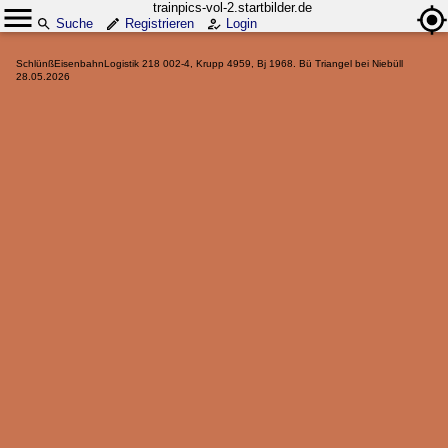
trainpics-vol-2.startbilder.de
Suche
Registrieren
Login
SchlünßEisenbahnLogistik 218 002-4, Krupp 4959, Bj 1968. Bü Triangel bei Niebüll
28.05.2026