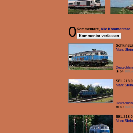
0
Kommentare,
Alle Kommentare
Kommentar verfassen
SchlünßEi
Marc Stein
Deutschland
54
1600x

SEL 218 0
Marc Stein
Deutschland
40
1600x

SEL 218 00
Marc Stein