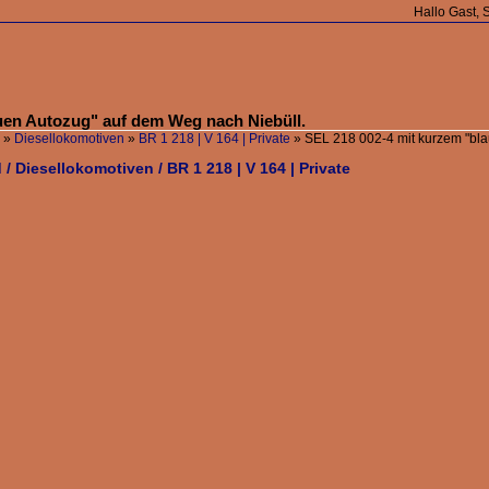
Hallo Gast, 
uen Autozug" auf dem Weg nach Niebüll.
»
Diesellokomotiven
»
BR 1 218 | V 164 | Private
»
SEL 218 002-4 mit kurzem "bl
/ Diesellokomotiven / BR 1 218 | V 164 | Private