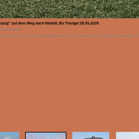
ozug" auf dem Weg nach Niebüll. Bü Triangel 28.05.2026
0 Kommentare
026:05:28 12:20:57, Belichtungsdauer: 1/1250, Blende: 8/1, ISO320, Brennweite: 7