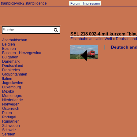
trainpics-vol-2.startbilder.de
Forum
Impressum
SEL 218 002-4 mit kurzem "bla
Eisenbahn aus aller Welt
»
Deutschland
Aserbaidschan
Belgien
Deutschland 
Bosnien
Bosnien - Herzegowina
Bulgarien
Dänemark
Deutschland
Frankreich
Großbritannien
Italien
Jugoslawien
Luxemburg
Mexiko
Montenegro
Niederlande
Norwegen
Österreich
Polen
Portugal
Rumänien
Schweden
Schweiz
Serbien