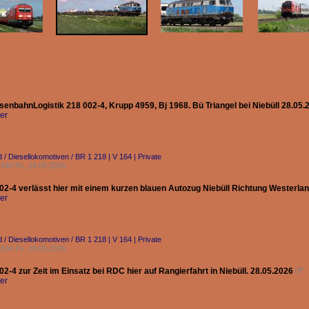
senbahnLogistik 218 002-4, Krupp 4959, Bj 1968. Bü Triangel bei Niebüll 28.05.
er
 / Diesellokomotiven / BR 1 218 | V 164 | Private
946 Px, 28.05.2026
02-4 verlässt hier mit einem kurzen blauen Autozug Niebüll Richtung Westerlan
er
 / Diesellokomotiven / BR 1 218 | V 164 | Private
834 Px, 28.05.2026
2-4 zur Zeit im Einsatz bei RDC hier auf Rangierfahrt in Niebüll. 28.05.2026

er