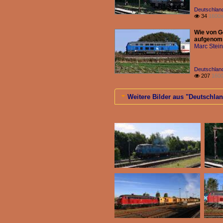
Deutschland
34
1600x

Wie von G
aufgenomm
Marc Stein
Deutschland
207
1600

Weitere Bilder aus "Deutschland