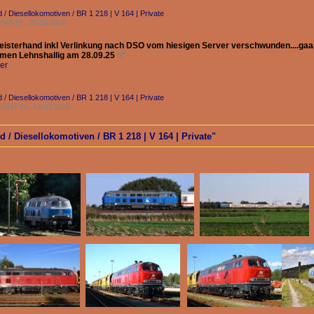
 / Diesellokomotiven / BR 1 218 | V 164 | Private
948 Px, 28.05.2026
eisterhand inkl Verlinkung nach DSO vom hiesigen Server verschwunden....gaaa
en Lehnshallig am 28.09.25

er
 / Diesellokomotiven / BR 1 218 | V 164 | Private
x937 Px, 14.03.2026
 / Diesellokomotiven / BR 1 218 | V 164 | Private"