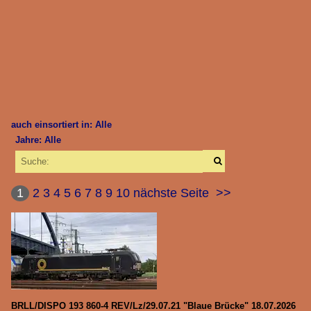
auch einsortiert in: Alle
Jahre: Alle
×
×
Alle Kategorien
Alle Jahre
Dänemark
1
2
3
4
5
6
7
8
9
10
nächste Seite
>>
2010
Diesellokomotiven
2013
BR 1800 | CFLCD | VIKING RAIL
2014
BR Litra MK
2015
BR Litra MX
2016
BR Litra MY
BRLL/DISPO 193 860-4 REV/Lz/29.07.21 "Blaue Brücke" 18.07.2026
2017