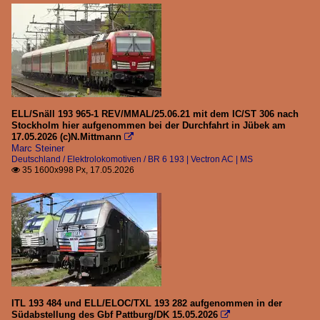
ELL/Snäll 193 965-1 REV/MMAL/25.06.21 mit dem IC/ST 306 nach
Stockholm hier aufgenommen bei der Durchfahrt in Jübek am
17.05.2026 (c)N.Mittmann

Marc Steiner
Deutschland / Elektrolokomotiven / BR 6 193 | Vectron AC | MS
35 1600x998 Px, 17.05.2026

ITL 193 484 und ELL/ELOC/TXL 193 282 aufgenommen in der
Südabstellung des Gbf Pattburg/DK 15.05.2026
