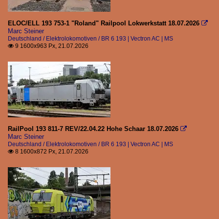
Diesellokomotiven | klein
ELOC/ELL 193 753-1 "Roland" Railpool Lokwerkstatt 18.07.2026

Marc Steiner
BR 0 650 | Vossloh G6
Deutschland / Elektrolokomotiven / BR 6 193 | Vectron AC | MS
9 1600x963 Px, 21.07.2026

BR 3 202 | DR V 100
BR 3 291 | V 90
Dieseltriebzüge
BR 0 640 | LINT 27
Elektrolokomotiven
RailPool 193 811-7 REV/22.04.22 Hohe Schaar 18.07.2026

Marc Steiner
BR 6 101 | ADtranz Private
Deutschland / Elektrolokomotiven / BR 6 193 | Vectron AC | MS
8 1600x872 Px, 21.07.2026

BR 6 111 | Privat
BR 6 140 | E 40 | Private
BR 6 151 | Private
BR 6 155 | ex DR 250 | Private
BR 6 182 | ES 64 U2 | Private