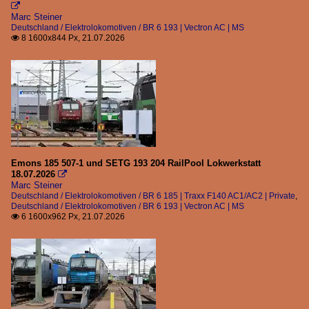

Marc Steiner
2018
Dieseltriebzüge
Deutschland / Elektrolokomotiven / BR 6 193 | Vectron AC | MS
2019
8 1600x844 Px, 21.07.2026

IC 3 Diesel (MFA 50xx | FF54xx | MFB 52xx)
2020
Elektrolokomotiven
2020
BR 0 185 (321-337 Traxx F 140 AC2)
2021
BR Litra EB
2022
2023
Deutschland
Emons 185 507-1 und SETG 193 204 RailPool Lokwerkstatt
2024
18.07.2026

Marc Steiner
Bahnhöfe (N - Z)
2025
Deutschland / Elektrolokomotiven / BR 6 185 | Traxx F140 AC1/AC2 | Private
,
Deutschland / Elektrolokomotiven / BR 6 193 | Vectron AC | MS
Rheydt Hbf
2026
6 1600x962 Px, 21.07.2026

Diesellokomotiven
BR 1 221 | DB V 200.1
BR 1 247 | Vectron DE
BR 1 271 | G 1000 BB