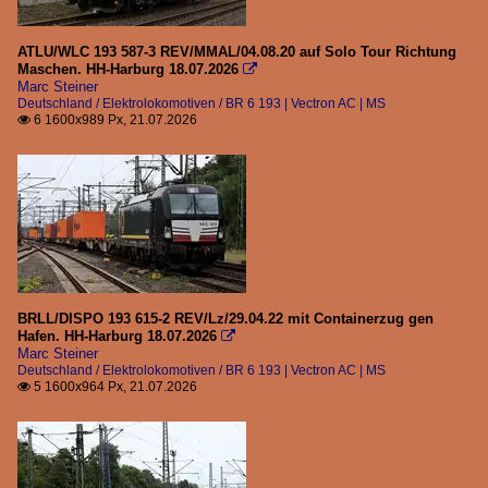
BR 6 185 | Traxx F140 AC1/AC2 | DB
BR 6 185 | Traxx F140 AC1/AC2 | Private
ATLU/WLC 193 587-3 REV/MMAL/04.08.20 auf Solo Tour Richtung
Maschen. HH-Harburg 18.07.2026

BR 6 186 | Traxx F140 MS/MS2 | Private
Marc Steiner
Deutschland / Elektrolokomotiven / BR 6 193 | Vectron AC | MS
BR 6 187 | Traxx F140 AC3 | Private
6 1600x989 Px, 21.07.2026

BR 6 189 | ES 64 F4 | Private
BR 6 192 | Smartron
BR 6 193 | Vectron AC | MS | DB
BR 7 193 | Vectron MS
Galerien
BRLL/DISPO 193 615-2 REV/Lz/29.04.22 mit Containerzug gen
Meine "70er" Tour 2017
Hafen. HH-Harburg 18.07.2026

Marc Steiner
Rhein Tour 2021
Deutschland / Elektrolokomotiven / BR 6 193 | Vectron AC | MS
5 1600x964 Px, 21.07.2026
Rhein Tour 2023

Rhein Tour 2023-1
Rhein Tour 2024-1
Rhein Tour 2025