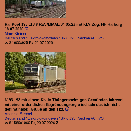
Strecken
KBS 950/951 (München - Rosenheim)
RailPool 193 113-8 REV/MMAL/04.05.23 mit KLV Zug. HH-Harburg
18.07.2026

Kbs800
Marc Steiner
Deutschland / Elektrolokomotiven / BR 6 193 | Vectron AC | MS
3 1600x925 Px, 21.07.2026

Unternehmen
TX Logistik
Italien
Elektrolokomotiven
E 405
6193 192 mit einem Klv in Thüngersheim gen Gemünden fahrend
Elektrotriebwagen
mit einer ordentlichen Begründungsorgie (schade das ich nicht
gefilmt habe)! Grüße an den Tfzf.

Andreas Strobel
ETR 170 | Flirt 6-Teiler 2 System
Deutschland / Elektrolokomotiven / BR 6 193 | Vectron AC | MS
8 1589x1060 Px, 20.07.2026


Österreich