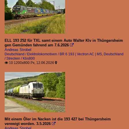
ELL 193 252 für TXL samt einem Auto Walter Klv in Thüngersheim
gen Gemünden fahrend am 7.6.2026

Andreas Strobel
Deutschland / Elektrolokomotiven / BR 6 193 | Vectron AC | MS
,
Deutschland
/ Strecken / Kbs800
10 1200x800 Px, 12.06.2026


Mit einem Öler im Nacken ist die 193 427 bei Thüngersheim
verewigt worden. 3.5.2026

Andreas Strobel