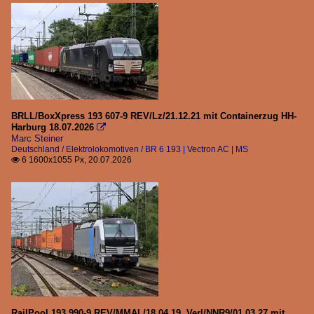
Elektrolokomotiven
BR 0185 (Traxx F140 AC1 | AC2)
BR 1216 (E190)
Strecken
BRLL/BoxXpress 193 607-9 REV/Lz/21.12.21 mit Containerzug HH-
Brenner - Innsbruck - Kufstein
Harburg 18.07.2026

Marc Steiner
Deutschland / Elektrolokomotiven / BR 6 193 | Vectron AC | MS
Unternehmen
6 1600x1055 Px, 20.07.2026

Wiener Lokalbahnen Cargo (WLC)
Schweden
Elektrolokomotiven
BR 241 (Traxx F140 AC2)
BR 243 (Siemens Vectron)
RailPool 193 990-9 REV/MMAL/18.04.19, Verl/NNR9/01.03.27 mit