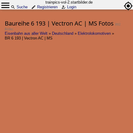
trainpics-vol-2.startbilder.de
Suche
Registrieren
Login
Baureihe 6 193 | Vectron AC | MS Fotos
892
Bilder
Eisenbahn aus aller Welt
»
Deutschland
»
Elektrolokomotiven
»
BR 6 193 | Vectron AC | MS