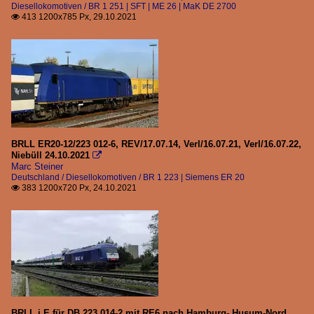
Diesellokomotiven / BR 1 251 | SFT | ME 26 | MaK DE 2700
413 1200x785 Px, 29.10.2021

BRLL ER20-12/223 012-6, REV/17.07.14, Verl/16.07.21, Verl/16.07.22,
Niebüll 24.10.2021

Marc Steiner
Deutschland / Diesellokomotiven / BR 1 223 | Siemens ER 20
383 1200x720 Px, 24.10.2021

BRLL i.E für DB 223 014-2 mit RE6 nach Hamburg- Husum-Nord