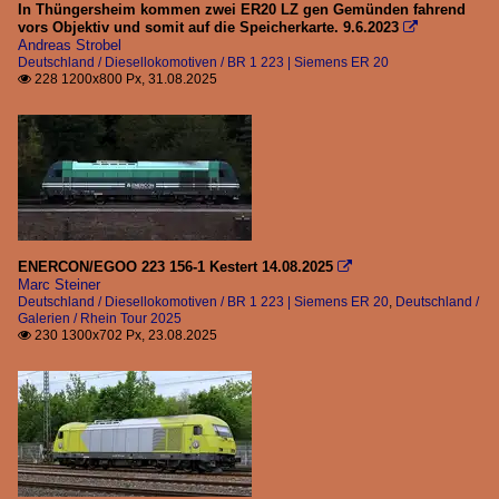
In Thüngersheim kommen zwei ER20 LZ gen Gemünden fahrend
2015
vors Objektiv und somit auf die Speicherkarte. 9.6.2023

BR 1 245 | Traxx 3 P160 DE ME | Private
Andreas Strobel
2016
BR 1 246 | Traxx P160 DE
Deutschland / Diesellokomotiven / BR 1 223 | Siemens ER 20
2017
228 1200x800 Px, 31.08.2025

BR 1 251 | SFT | ME 26 | MaK DE 2700
BR 1 275 | G 1206 BB
2020
BR 4 185 | Vossloh DE 18
2020
2021
Dieseltriebzüge
2022
BR 0 612 | Neigetechnikzüge
2023
ENERCON/EGOO 223 156-1 Kestert 14.08.2025

Marc Steiner
2024
Elektrolokomotiven
Deutschland / Diesellokomotiven / BR 1 223 | Siemens ER 20
,
Deutschland /
Galerien / Rhein Tour 2025
2025
BR 6 192 | Smartron
230 1300x702 Px, 23.08.2025

Galerien
Meine "70er" Tour 2017
Rhein Tour 2025