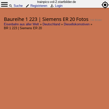
trainpics-vol-2.startbilder.de
Suche
Registrieren
Login
Baureihe 1 223 | Siemens ER 20 Fotos
144 Bilder
Eisenbahn aus aller Welt
»
Deutschland
»
Diesellokomotiven
»
BR 1 223 | Siemens ER 20