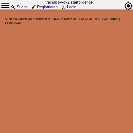
trainpics-vol-2.startbilder.de
Suche
Registrieren
Login
Auch ein Graffiti kann schick sein...RCA Shimmns 3581 4673 368-0 A-RCW Padborg
14.09.2020