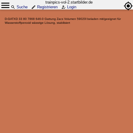
trainpics-vol-2.startbilder.de
Suche
Registrieren
Login
D-GATXD 33 80 7868 646-0 Gattung Zacs Volumen 59020l beladen mit/geeignet für
Wasserstoffperoxid wässrige Lösung, stabilisiert