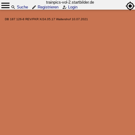
trainpics-vol-2.startbilder.de
Suche
Registrieren
Login
DB 187 126-8 REV/FKR X/24.05.17 Waltershof 10.07.2021