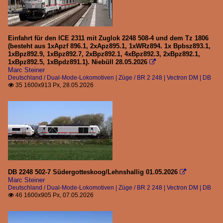
Einfahrt für den ICE 2311 mit Zuglok 2248 508-4 und dem Tz 1806
(besteht aus 1xApzf 896.1, 2xApz895.1, 1xWRz894. 1x Bpbsz893.1,
1xBpz892.9, 1xBpz892.7, 2xBpz892.1, 4xBpz892.3, 2xBpz892.1,
1xBpz892.5, 1xBpdz891.1). Niebüll 28.05.2026

Marc Steiner
Deutschland / Dual-Mode-Lokomotiven | Züge / BR 2 248 | Vectron DM | DB
35 1600x913 Px, 28.05.2026

DB 2248 502-7 Südergotteskoog/Lehnshallig 01.05.2026

Marc Steiner
Deutschland / Dual-Mode-Lokomotiven | Züge / BR 2 248 | Vectron DM | DB
46 1600x905 Px, 07.05.2026
