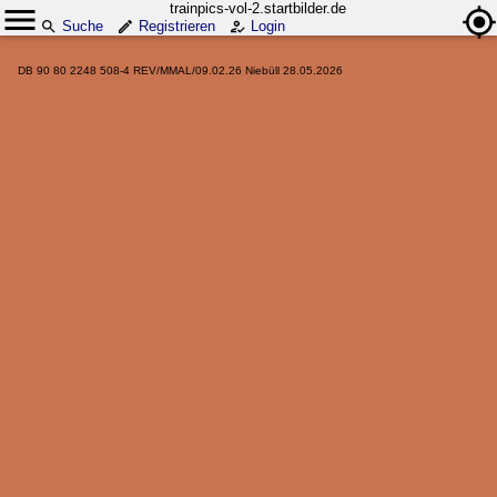
trainpics-vol-2.startbilder.de
Suche
Registrieren
Login
DB 90 80 2248 508-4 REV/MMAL/09.02.26 Niebüll 28.05.2026