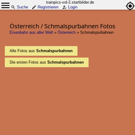
trainpics-vol-2.startbilder.de
Suche
Registrieren
Login
Österreich / Schmalspurbahnen Fotos
Eisenbahn aus aller Welt
»
Österreich
»
Schmalspurbahnen
Alle Fotos aus
Schmalspurbahnen
Die ersten Fotos aus
Schmalspurbahnen