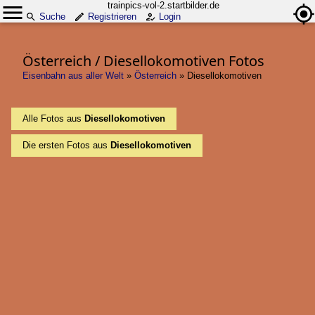
trainpics-vol-2.startbilder.de
Suche
Registrieren
Login
Österreich / Diesellokomotiven Fotos
Eisenbahn aus aller Welt
»
Österreich
»
Diesellokomotiven
Alle Fotos aus
Diesellokomotiven
Die ersten Fotos aus
Diesellokomotiven